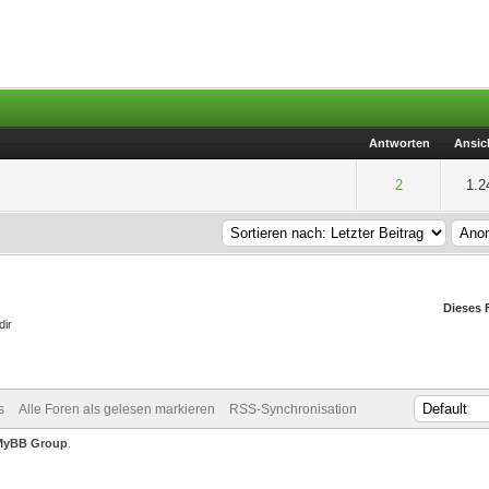
Antworten
Ansic
 5 durchschnittlich
2
3
4
5
2
1.2
Dieses 
dir
s
Alle Foren als gelesen markieren
RSS-Synchronisation
MyBB Group
.