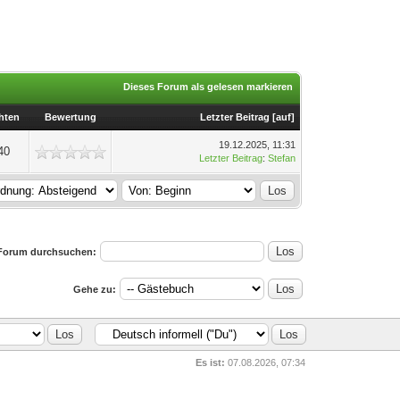
Dieses Forum als gelesen markieren
hten
Bewertung
Letzter Beitrag
[
auf
]
19.12.2025, 11:31
40
Letzter Beitrag
:
Stefan
Forum durchsuchen:
Gehe zu:
Es ist:
07.08.2026, 07:34