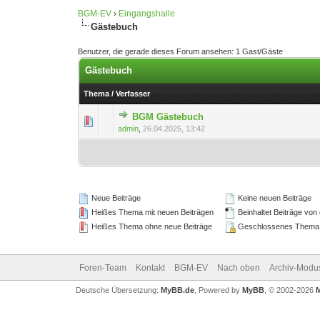
BGM-EV
›
Eingangshalle
Gästebuch
Benutzer, die gerade dieses Forum ansehen: 1 Gast/Gäste
Gästebuch
Thema
/
Verfasser
BGM Gästebuch
0 Bewertung(en) - 0 von
1
admin
,
26.04.2025, 13:42
Neue Beiträge
Keine neuen Beiträge
Heißes Thema mit neuen Beiträgen
Beinhaltet Beiträge von 
Heißes Thema ohne neue Beiträge
Geschlossenes Thema
Foren-Team
Kontakt
BGM-EV
Nach oben
Archiv-Modu
Deutsche Übersetzung:
MyBB.de
, Powered by
MyBB
, © 2002-2026