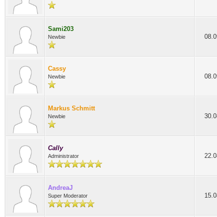
Sami203
08.0
Newbie
Cassy
08.0
Newbie
Markus Schmitt
30.0
Newbie
Cally
22.0
Administrator
AndreaJ
15.0
Super Moderator