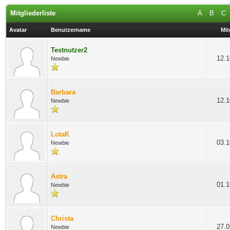
Mitgliederliste
A
B
C
Avatar
Benutzername
Mit
Testnutzer2
12.1
Newbie
Barbara
12.1
Newbie
LotaK
03.1
Newbie
Astra
01.1
Newbie
Christa
27.0
Newbie