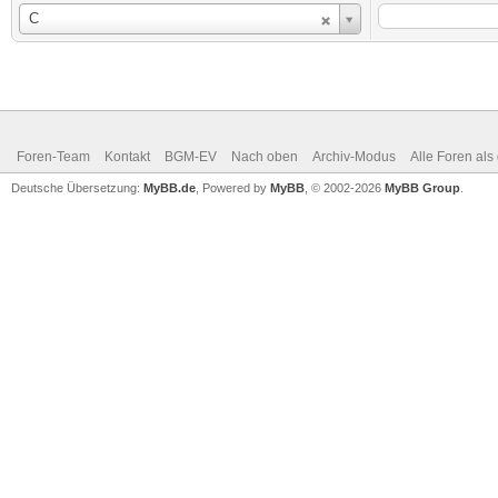
Benutzername
C
Foren-Team
Kontakt
BGM-EV
Nach oben
Archiv-Modus
Alle Foren als
Deutsche Übersetzung:
MyBB.de
, Powered by
MyBB
, © 2002-2026
MyBB Group
.