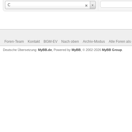
Benutzername
C
Foren-Team
Kontakt
BGM-EV
Nach oben
Archiv-Modus
Alle Foren als
Deutsche Übersetzung:
MyBB.de
, Powered by
MyBB
, © 2002-2026
MyBB Group
.