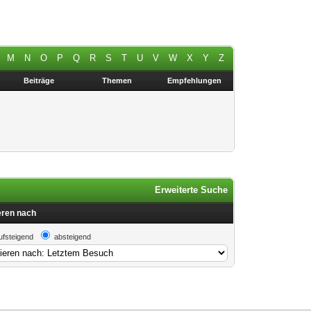
M
N
O
P
Q
R
S
T
U
V
W
X
Y
Z
Beiträge
Themen
Empfehlungen
Erweiterte Suche
eren nach
ufsteigend
absteigend