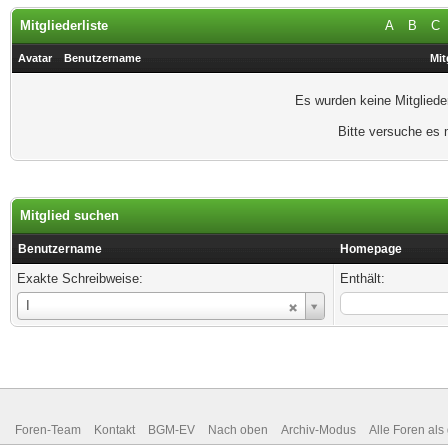
Mitgliederliste
A
B
C
Avatar
Benutzername
Mit
Es wurden keine Mitgliede
Bitte versuche es 
Mitglied suchen
Benutzername
Homepage
Exakte Schreibweise:
Enthält:
Benutzername
I
Foren-Team
Kontakt
BGM-EV
Nach oben
Archiv-Modus
Alle Foren als