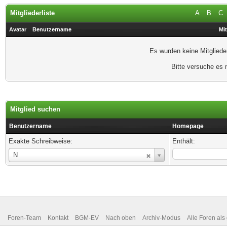
Mitgliederliste
A
B
C
Avatar
Benutzername
Mit
Es wurden keine Mitgliede
Bitte versuche es 
Mitglied suchen
Benutzername
Homepage
Exakte Schreibweise:
Enthält:
Benutzername
N
Foren-Team
Kontakt
BGM-EV
Nach oben
Archiv-Modus
Alle Foren als